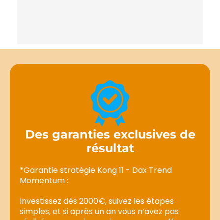
Des garanties exclusives de
résultat
*Garantie stratégie Kong 11 - Dax Trend
Momentum :
Investissez dès 2000€, suivez les étapes
simples, et si après un an vous n’avez pas