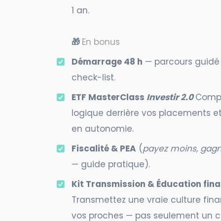
1 an.
🎁
En bonus
Démarrage 48 h
— parcours guidé
check-list.
ETF MasterClass
Investir 2.0
Compr
logique derrière vos placements e
en autonomie.
Fiscalité & PEA
(
payez moins, gagn
— guide pratique).
Kit Transmission & Éducation fina
Transmettez une vraie culture fina
vos proches — pas seulement un ca