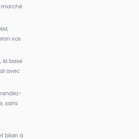
e marché
AM,
selon vos
 l
a base
tal avec
e rendez-
, sans
et bilan à