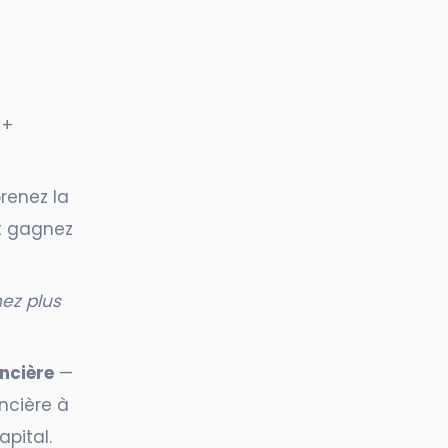
 +
enez la
t gagnez
ez plus
ncière
—
ncière à
pital.