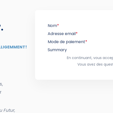
r
.
Nom
*
Adresse email
*
Mode de paiement
*
ELLIGEMMENT!
Summary
En continuant, vous accept
Vous avez des ques
s,
r
u Futur,