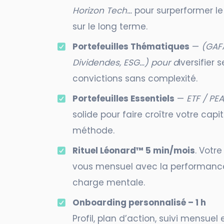
Horizon Tech…
pour surperformer l
sur le long terme.
Portefeuilles Thématiques
—
(GAF
Dividendes, ESG…) pour d
iversifier 
convictions sans complexité.
Portefeuilles Essentiels
—
ETF / PEA,
solide pour faire croître votre capi
méthode.
Rituel Léonard™ 5 min/mois
. Votr
vous mensuel avec la performance
charge mentale.
Onboarding personnalisé – 1 h
Profil, plan d’action, suivi mensuel 