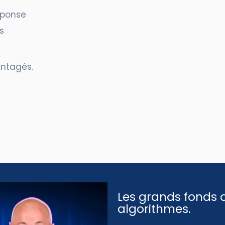
ponse
s
antagés.
Les grands fonds o
algorithmes.