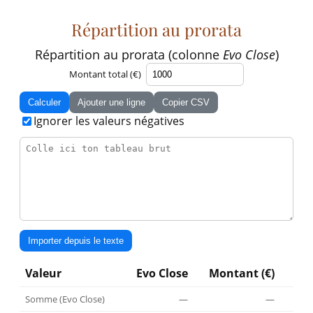
Répartition au prorata
Répartition au prorata (colonne
Evo Close
)
Montant total (€)
Calculer
Ajouter une ligne
Copier CSV
Ignorer les valeurs négatives
Importer depuis le texte
Valeur
Evo Close
Montant (€)
Somme (Evo Close)
—
—